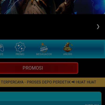
❯
ADE
PROMO
MEGAGACOR
ANUBIS
PROMOSI
O PERDETIK 📢 HUAT HUAT