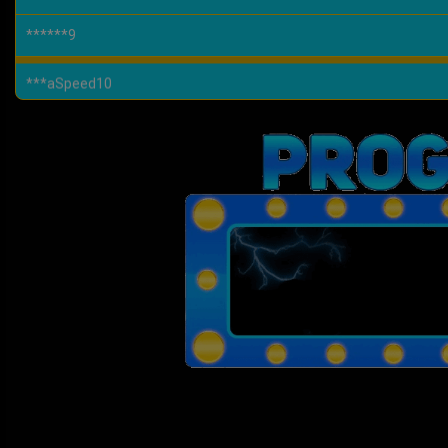
Siti*****ing90
******ry33