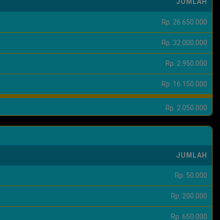
JUMLAH
Rp. 2.950.000
Rp. 16.150.000
Rp. 2.050.000
Rp. 25.750.000
Rp. 15.650.000
JUMLAH
Rp. 650.000
Rp. 550.000
Rp. 650.000