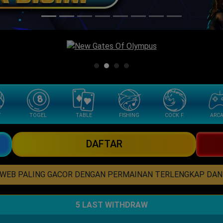
T
TOGEL
TABLE
FISHING
COCK F.
ARC
DAFTAR
AN PERMAINAN TERLENGKAP DAN TERPERCAYA - PROSES DEP
5 LAST WITHDRAW